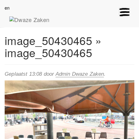
en
Toggle
navigat
image_50430465
»
image_50430465
Geplaatst
13:08
door
Admin Dwaze Zaken
.