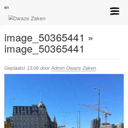
en
Toggle
navigat
image_50365441
»
image_50365441
Geplaatst
13:06
door
Admin Dwaze Zaken
.