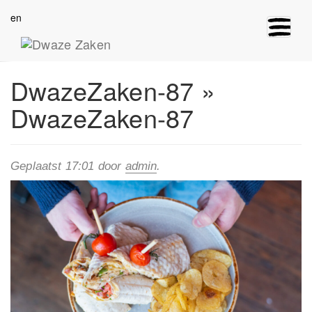
en
Toggle
navigat
DwazeZaken-87
»
DwazeZaken-87
Geplaatst
17:01
door
admin
.