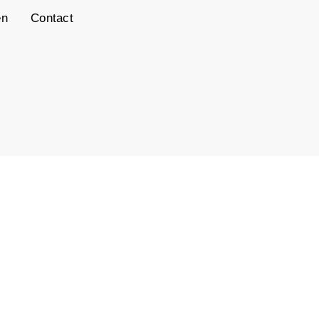
en
Contact
Afbeelding metadata
Shutter Speed UnavailableDatum opname: 27-
Feb-2013 20:43:47
Credit: Sonja