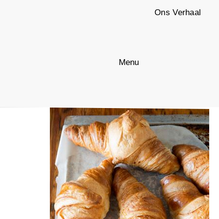
Ons Verhaal
17
» 17
Menu
Geplaatst
13:06
door
Admin Dwaze Zaken
.